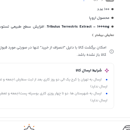
100 عدد
محصول اروپا
Tribulus Terrestris Extract – 1000mg
: افزایش سطح طبیعی تستوس
قدرت
نمایش بیشتر
D-Aspartic Acid – 2000mg
: پشتیبانی از سنتز تستوسترون
امکان برگشت کالا با دلیل "انصراف از خرید" تنها در صورتی مورد قب
ZMA (Zinc, Magnesium, Vitamin B6)
: کمک به ریکاوری عضلات و تنظی
کالا باز نشده باشد.
Fenugreek Extract – 500mg
: تقویت قوای بدنی و افزایش انرژی
Vitamin D3 – 2000 IU
: حمایت از سلامت هورمونی و استخوان‌ها
شرایط ارسال کالا
افزایش سطح طبیعی تستوسترون در بدن
ارسال به تهران یا کرج:یک الی دو روز کاری بعد از ثبت سفارش (جمعه و 
ارسال ندارد)
تقویت قدرت و استقامت عضلانی
ارسال به شهرستان ها: دو تا چهار روزی کاری بوسیله پست(جمعه و تعطی
بهبود ریکاوری پس از تمرینات سخت
ارسال ندارد)
افزایش انرژی و انگیزه تمرینی
کمک به رشد عضلانی و افزایش حجم بدون چربی
پشتیبانی از سلامت عمومی بدن و سیستم ایمنی