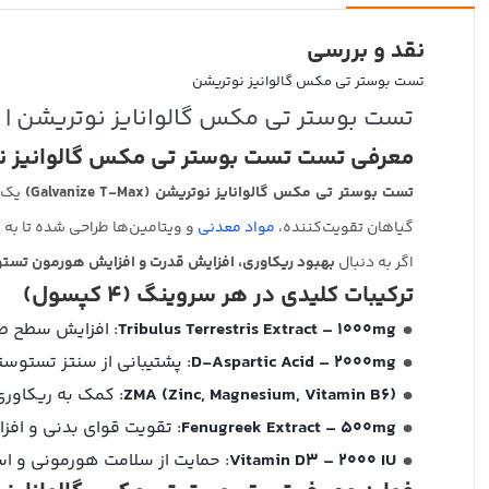
نقد و بررسی
تست بوستر تی مکس گالوانیز نوتریشن
تست بوستر تی مکس گالوانایز نوتریشن | 
معرفی تست تست بوستر تی مکس گالوانیز ن
تست بوستر تی مکس گالوانایز نوتریشن (Galvanize T-Max)
یک 
گیاهان تقویت‌کننده،
مواد معدنی
و ویتامین‌ها طراحی شده تا به 
اگر به دنبال
بهبود ریکاوری، افزایش قدرت و افزایش هورمون تس
ترکیبات کلیدی در هر سروینگ (4 کپسول)
Tribulus Terrestris Extract – 1000mg
: افزایش سطح ط
D-Aspartic Acid – 2000mg
: پشتیبانی از سنتز تستوس
ZMA (Zinc, Magnesium, Vitamin B6)
: کمک به ریکاور
Fenugreek Extract – 500mg
: تقویت قوای بدنی و افز
Vitamin D3 – 2000 IU
: حمایت از سلامت هورمونی و اس