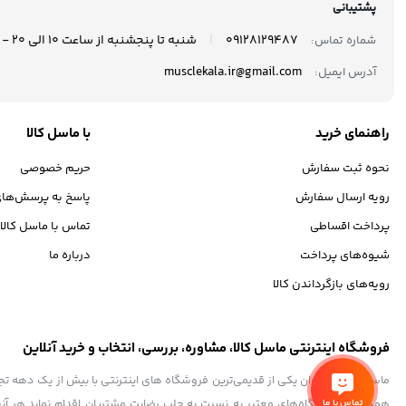
پشتیبانی
|
09128129487
شنبه تا پنجشنبه از ساعت 10 الی 20 - جمعه ها تعطیل می باشد.
شماره تماس:
musclekala.ir@gmail.com
آدرس ایمیل:
راهنمای خرید
با ماسل کالا
نحوه ثبت سفارش
حریم خصوصی
رویه ارسال سفارش
پاسخ به پرسش‌های
پرداخت اقساطی
تماس با ماسل کالا
شیوه‌های پرداخت
درباره ما
رویه‌های بازگرداندن کالا
فروشگاه اینترنتی ماسل کالا، مشاوره، بررسی، انتخاب و خرید آنلاین
همگام با فروشگاه‌های معتبر به نسبت به جلب رضایت مشتریان اقدام نماید.هر آنچ
تماس با ما