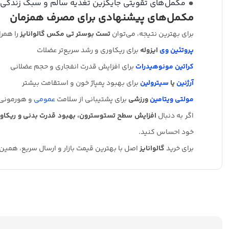
مکمل‌های تقویتی جایگزین تغذیه سالم و سبک زندگی 
مکمل‌های پیشنهادی برای مصرف همزمان
برای بهترین نتیجه، می‌توان
تست بوستر تی مکس گالوانایز
را همرا
پروتئین وی
ایزوله
برای ریکاوری و رشد سریع‌تر عضلات
کراتین مونوهیدرات
برای افزایش قدرت انفجاری و حجم عضلانی
آرژنین
یا
سیترولین
برای بهبود پمپاژ خون و استقامت بیشتر
مولتی ویتامین
ورزشی
برای پشتیبانی از سلامت
عمومی
و هورمونی
اگر به دنبال
افزایش سطح تستوسترون، بهبود قدرت بدنی و ریکاور
خود احساس کنید.
برای خرید
گالوانایز
اصل با بهترین قیمت بازار و ارسال سریع، همین