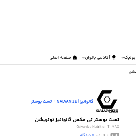
بولیک
آکادمی بانوان
صفحه اصلی
ریشن
گالوانیز | GALVANIZE
تست بوستر
/
تست بوستر تی مکس گالوانیز نوتریشن
Galvanize Nutrition T-MAX
از 0 رای
0
دیدگاه
0