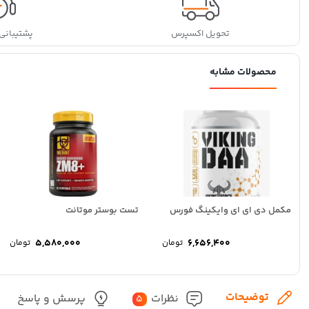
تحویل اکسپرس
پشتیبانی ۲۴ ساعت
محصولات مشابه
مکمل دی ای ای وایکینگ فورس
تست بوستر موتانت
5,580,000
6,656,400
تومان
تومان
توضیحات
نظرات
پرسش و پاسخ
5